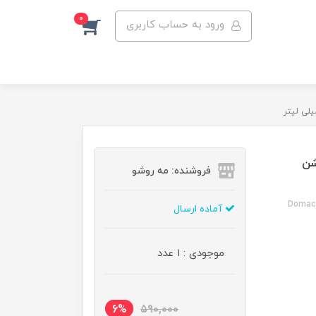
0
ورود به حساب کاربری
شن
فروشنده: مه رو‌شو
Domacy
آماده ارسال
موجودی : 1 عدد
6%
590,000