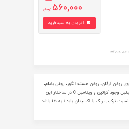
560,000
تومان
افزودن به سبدخرید
اصل بودن کالا
ی روغن آرگان، روغن هسته انگور، روغن بادام،
روغن زیتون و روغن نارگیل است که به عنوان یک آبرسان قوی عمل کرده، موها را نرم، ابریشمی و شانه‌پذیر می‌کنند. همچنین وجود کراتین و ویتامین C در ساختار این
محصول، باعث ترمیم بافت مو، افزایش استحکام تارهای مو و جلوگیری از شکنندگی می‌شود.برای دریافت بهترین نتیجه، نسبت ترکیب رنگ با اکسیدان باید ۱ به ۱.۵ باشد