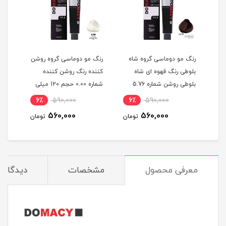
گ
رنگ مو دوماسی گروه شاه
رنگ مو دوماسی گروه روشن
رنگ 
بلوطی رنگ قهوه ای شاه
کننده رنگ روشن کننده
اکست
ربی شماره 6.603 حجم 120
بلوطی روشن شماره 5.76
شماره 0.00 حجم 120 میلی
حجم 120 میلی لیتر
لیتر
میلی
6٪
590,000
6٪
590,000
6
560,000
560,000
مان
تومان
تومان
معرفی محصول
مشخصات
دیدگاه‌ه