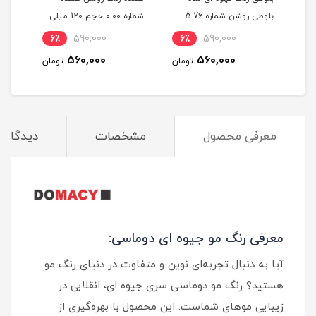
ربی شماره 6.603 حجم 120
بلوطی روشن شماره 5.76
شماره 0.00 حجم 120 میلی
حجم 120 میلی لیتر
لیتر
میلی
6٪
590,000
6٪
590,000
6
560,000
560,000
مان
تومان
تومان
معرفی محصول
مشخصات
دیدگاه‌ه
معرفی رنگ مو جیوه ای دوماسی:
آیا به دنبال تجربه‌ای نوین و متفاوت در دنیای رنگ مو
هستید؟ رنگ مو دوماسی سری جیوه ای، انقلابی در
زیبایی موهای شماست. این محصول با بهره‌گیری از