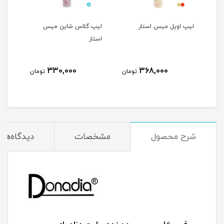
ه میس
لیپ اویل میس استار
لیپ گلاس شاین میس
تینت
استار
رزبری
330,000
368,000
مان
تومان
تومان
شرح محصول
مشخصات
دیدگاه‌ها