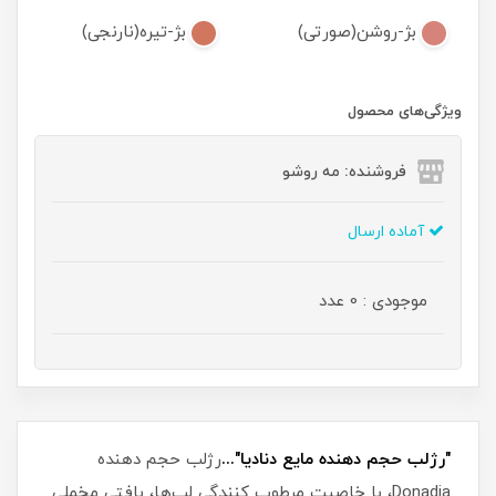
بژ-روشن(صورتی)
بژ-تیره(نارنجی)
ویژگی‌های محصول
فروشنده: مه رو‌شو
آماده ارسال
موجودی : 0 عدد
"رژلب حجم دهنده مایع دنادیا"...
رژلب حجم دهنده
Donadia، با خاصیت مرطوب کنندگی لب‌ها، بافتی مخملی