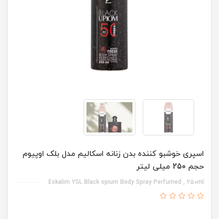
اسپری خوشبو کننده بدن زنانه اسکالیم مدل بلک اوپیوم
حجم 250 میلی لیتر
Eskalim YSL Black opium Body Spray Perfumed , 250ml