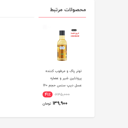
محصولات مرتبط
تونر پاک و مرطوب کننده
پروتئین شیر و عصاره
عسل دیپ سنس حجم 160
میلی لیتر
41٪
235,000
139,900
تومان