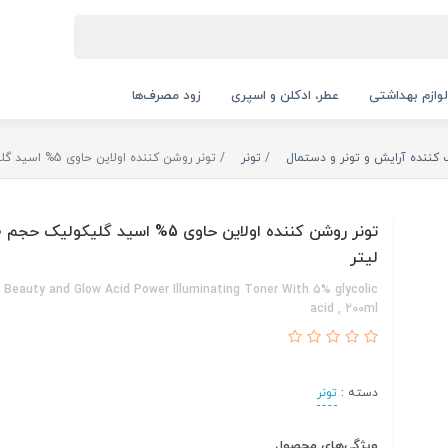
لوازم بهداشتی
عطر، ادکلن و اسپری
زود مصرف‌ها
 کننده آرایش و تونر و دستمال
تونر
تونر روشن کننده اولاین حاوی 5% اسید گلیکولیک حجم 200 میلی لیتر
لیتر
e Beauty and Glow Acid Power Illuminating Toner With 5% glycolic
acid , 200ml
دسته :
تونر
ویژگی‌های محصول