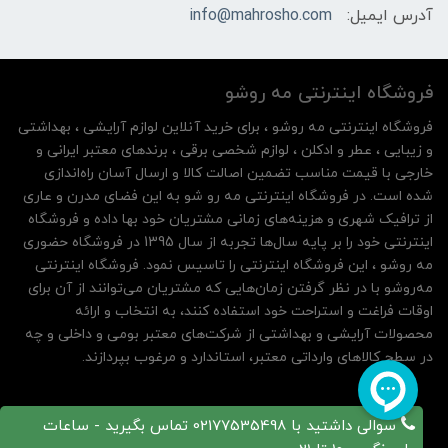
آدرس ایمیل:
info@mahrosho.com
فروشگاه اینترنتی مه‌ رو‌شو
فروشگاه اینترنتی مه‌ رو‌شو ، برای خرید آنلاین لوازم آرایشی ، بهداشتی
و زیبایی ، عطر و ادکلن ، لوازم شخصی برقی ، برندهای معتبر ایرانی و
خارجی با قیمت مناسب تضمین اصالت کالا و ارسال آسان راه‌اندازی
شده است. در فروشگاه اینترنتی مه رو شو به این فضای مدرن و عاری
از ترافیک شهری و هزینه‌های زمانی مشتریان خود بها داده و فروشگاه
اینترنتی خود را بر پایه سال‌ها تجربه از سال 1395 در فروشگاه حضوری
مه روشو ، این فروشگاه اینترنتی را تاسیس نمود. فروشگاه اینترنتی
مه‌رو‌شو با در نظر گرفتن زمان‌هایی که مشتریان می‌توانند از آن‌ برای
اوقات فراغت و استراحت خود استفاده کنند، به انتخاب و ارائه
محصولات آرایشی و بهداشتی از شرکت‌های معتبر بومی و داخلی و چه
در سطح کالاهای وارداتی معتبر، استاندارد و مرغوب بپردازند.
سوالی داشتید با 02177535498 تماس بگیرید - ساعات