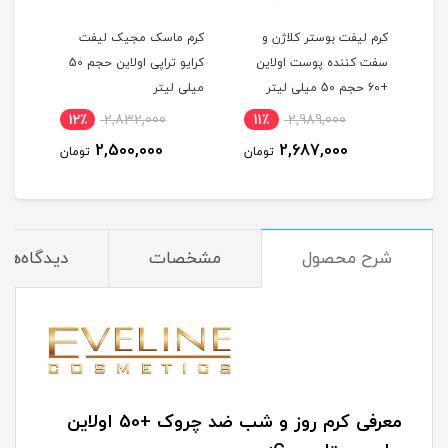
کرم لیفت بوستر کلاژن و
کرم ماسک مجیک لیفت
کرم 
سفت کننده پوست اولاین
کرایو تراپی اولاین حجم 50
حاوی
5 میلی
+60 حجم 50 میلی لیتر
میلی لیتر
میلی
12٪
2,832,000
11٪
2,989,000
4
2,500,000
2,687,000
مان
تومان
تومان
شرح محصول
مشخصات
دیدگاه‌ها
معرفی کرم روز و شب ضد چروک +50 اولاین