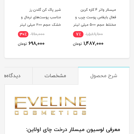
میسلار کلیزینگ واتر 3 در 1
میسلار واتر 4 کاره کربن
شیر پاک کن گلدن رز
فعال بایفاس پوست چرب و
مناسب پوست‌های نرمال و
مختلط حجم 500 میلی لیتر
خشک حجم 200 میلی لیتر
چرب حج
30٪
990,000
7٪
1,589,900
مان
698,000
1,487,000
تومان
تومان
شرح محصول
مشخصات
دیدگاه‌ها
معرفی لوسیون میسلار درخت چای اولاین: