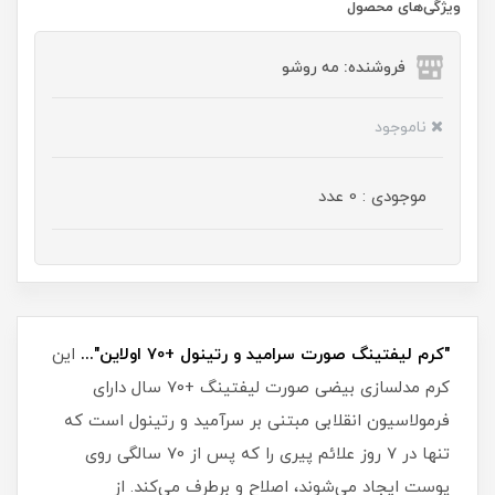
ویژگی‌های محصول
فروشنده: مه رو‌شو
ناموجود
موجودی : 0 عدد
"کرم لیفتینگ صورت سرامید و رتینول +70 اولاین"...
این
کرم مدلسازی بیضی صورت لیفتینگ +70 سال دارای
فرمولاسیون انقلابی مبتنی بر سرآمید و رتینول است که
تنها در 7 روز علائم پیری را که پس از 70 سالگی روی
پوست ایجاد می‌شوند، اصلاح و برطرف می‌کند. از