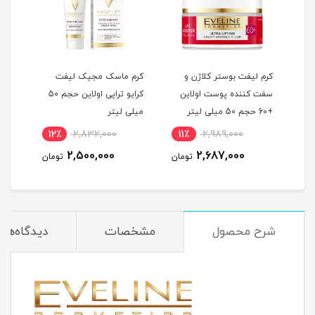
کرم لیفت بوستر کلاژن و
کرم ماسک مجیک لیفت
کرم 
سفت کننده پوست اولاین
کرایو تراپی اولاین حجم 50
5 میلی
+60 حجم 50 میلی لیتر
میلی لیتر
لیتر
12٪
2,832,000
11٪
2,989,000
4
2,500,000
2,687,000
مان
تومان
تومان
شرح محصول
مشخصات
دیدگاه‌ها