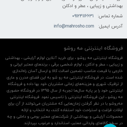
بهداشتی و زیبایی ، عطر و ادکلن
شماره تماس:
09124116631
آدرس ایمیل:
info@mahrosho.com
فروشگاه اینترنتی مه‌ رو‌شو
فروشگاه اینترنتی مه‌ رو‌شو ، برای خرید آنلاین لوازم آرایشی ، بهداشتی
و زیبایی ، عطر و ادکلن ، لوازم شخصی برقی ، برندهای معتبر ایرانی و
خارجی با قیمت مناسب تضمین اصالت کالا و ارسال آسان راه‌اندازی
شده است. در فروشگاه اینترنتی مه رو شو به این فضای مدرن و عاری
از ترافیک شهری و هزینه‌های زمانی مشتریان خود بها داده و فروشگاه
اینترنتی خود را بر پایه سال‌ها تجربه از سال 1395 در فروشگاه حضوری
مه روشو ، این فروشگاه اینترنتی را تاسیس نمود. فروشگاه اینترنتی
مه‌رو‌شو با در نظر گرفتن زمان‌هایی که مشتریان می‌توانند از آن‌ برای
اوقات فراغت و استراحت خود استفاده کنند، به انتخاب و ارائه
محصولات آرایشی و بهداشتی از شرکت‌های معتبر بومی و داخلی و چه
در سطح کالاهای وارداتی معتبر، استاندارد و مرغوب بپردازند.