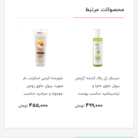
محصولات مرتبط
میسلار ژل پاک کننده آرایش
شوینده کرمی اسکراب دار
ژل ش
بیول حاوی ماچا و
صورت بیول حاوی روغن
بیول
امین E آلوئه
نیاسینامید مناسب پوست
جوجوبا و سرامید مناسب
نیاس
 میلی
مختلط و چرب حجم 250
پوست خشک و معمولی
8
455,000
499,000
تومان
تومان
میلی لیتر
حجم 200 میلی لیتر
میلی
مان