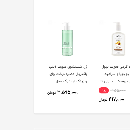
 کرمی صورت بیول
ژل شستشوی صورت آنتی
ژل شستشوی صورت چای
جوجوبا و سرامید
باکتریال عصاره درخت چای
سبز ویت یو مناسب
 پوست معمولی تا
و زینک درمدیک مدل
پوست نرمال تا چرب حج
خشک حجم 250 میلی
NORMACNE مناسب
200 میلی لیتر
9٪
455,000
269,000
3,595,000
تومان
توم
پوست چرب و آکنه دار
417,000
تومان
حجم 500 میلی لیتر