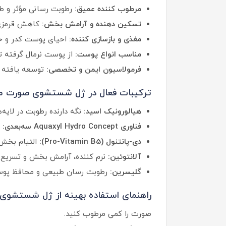
مرطوب‌ کننده عمیق:
رطوبت‌ رسانی مؤثر و ط
تسکین‌ دهنده و آرامش‌ بخش:
کاهش قرمزی،
مغذی و بازسازی‌ کننده:
احیای پوست کدر و خست
مناسب انواع پوست:
از پوست نرمال گرفته ت
فرمولاسیون ایمن و تخصصی:
توسعه‌ یافته 
ترکیبات فعال در ژل شستشوی صورت مرط
هیالورونیک اسید:
نگه‌ دارنده رطوبت در لای
فناوری Aquaxyl Hydro Concept سه‌بعدی:
ه
دی-پانتنول (Pro-Vitamin B5):
التیام‌ بخش 
آلانتوئین:
نرم‌ کننده، آرامش‌ بخش و تسریع‌
گلیسرین:
رطوبت‌ رسان طبیعی و محافظ پوست
راهنمای استفاده بهینه از ژل شستشوی 
صورت را کمی مرطوب کنید.