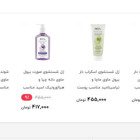
دار
ژل شستشوی اسکراب دار
ژل شستشوی صورت بیول
شونده
ن
بیول حاوی ماچا و
حاوی دانه چیا و
حاوی 
سب
نیاسینامید مناسب پوست
هیالورونیک اسید مناسب
مناسب
ی
چرب تا نرمال حجم 200
پوست معمولی تا چرب
9٪
455,000
455,000
ومان
تومان
میلی لیتر
حجم 250 میلی لیتر
لیتر
417,000
تومان