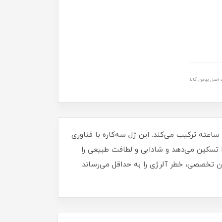
اصل بودن کالا
ژل شستشوی صورت مرطوب‌ کننده اولاین حاوی هیالورونیک اسید، پاکسازی عمیق و ملایم پوست را با رطوبت‌ رسانی ۲۴ ساعته ترکیب می‌کند. این ژل سه‌کاره با فناوری
ه، پوست را تسکین می‌دهد و شادابی و لطافت طبیعی را
مزی و مویرگی، این محصول با pH فیزیولوژیک و فرمولاسیون تخصصی، خطر آلرژی را به حداقل می‌رساند.