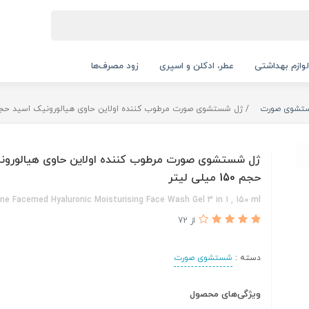
لوازم بهداشتی
عطر، ادکلن و اسپری
زود مصرف‌ها
تشوی صورت
ژل شستشوی صورت مرطوب کننده اولاین حاوی هیالورونیک اسید حجم 150 میلی لی
ژل شستشوی صورت مرطوب کننده اولاین حاوی هیالورون
حجم 150 میلی لیتر
ine Facemed Hyaluronic Moisturising Face Wash Gel 3 in 1 , 150 ml
از 72
دسته :
شستشوی صورت
ویژگی‌های محصول