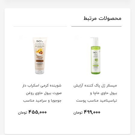
محصولات مرتبط
میسلار ژل پاک کننده آرایش
شوینده کرمی اسکراب دار
ژل ش
بیول حاوی ماچا و
صورت بیول حاوی روغن
بیول
امین E آلوئه
نیاسینامید مناسب پوست
جوجوبا و سرامید مناسب
نیاس
 میلی
مختلط و چرب حجم 250
پوست خشک و معمولی
8
455,000
499,000
تومان
تومان
میلی لیتر
حجم 200 میلی لیتر
میلی
مان