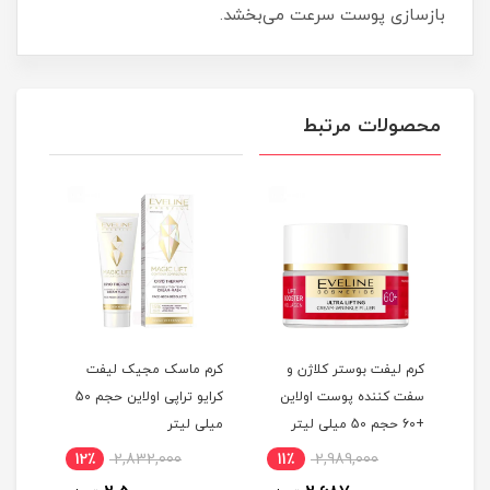
بازسازی پوست سرعت می‌بخشد.
محصولات مرتبط
کرم لیفت بوستر کلاژن و
کرم ماسک مجیک لیفت
کرم 
سفت کننده پوست اولاین
کرایو تراپی اولاین حجم 50
5 میلی
+60 حجم 50 میلی لیتر
میلی لیتر
لیتر
12٪
2,832,000
11٪
2,989,000
4