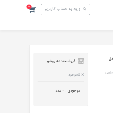
0
ورود به حساب کاربری
دل
فروشنده: مه رو‌شو
Eveli
ناموجود
موجودی : 0 عدد