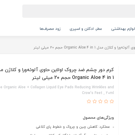
لوازم بهداشتی
عطر، ادکلن و اسپری
زود مصرف‌ها
دل Organic Aloe 4 in 1 حجم 20 میلی لیتر
کرم دور چشم ضد چروک اولاین حاوی آلوئه‌ورا و کلاژن م
Organic Aloe 4 in 1 حجم 20 میلی لیتر
ne Organic Aloe + Collagen Liquid Eye Pads Reducing Wrinkles and
Crow's Feet , 20ml
ویژگی‌های محصول
عملکرد: کاهش چین و چروک و خطوط پای کلاغی