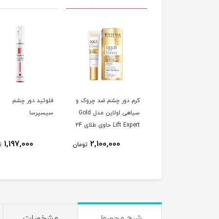
کرم دور چشم ضد چروک و
فلوئید دور چشم
سیاهی اولاین مدل Gold
سیسپرسا
Lift Expert حاوی طلای 24
عیار حجم 15 میلی لیتر
1,197,000
2,100,000
تومان
ت
شرح محصول
مشخصات