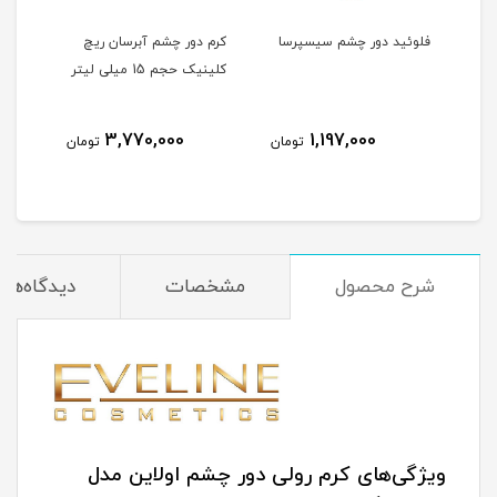
را
فلوئید دور چشم سیسپرسا
کرم دور چشم آبرسان ریچ
ست
کلینیک حجم 15 میلی لیتر
خشک و دهیدراته حجم 20
3,770,000
1,197,000
مان
تومان
تومان
شرح محصول
مشخصات
دیدگاه‌ها
ویژگی‌های کرم رولی دور چشم اولاین مدل