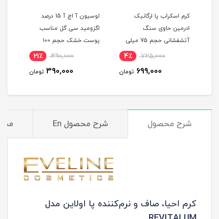
کرم اسکراب پا ارگانیک
لوسیون آ اچ آ 15 درصد
ادرمین حاوی سنگ
اگزومید سی گل مناسب
آتشفشانی حجم 75 میلی
پوست خشک حجم 100
لیتر
میلی لیتر
21٪
490,000
4٪
725,000
390,000
699,000
تومان
تومان
شرح محصول
شرح محصول En
مشخ
کرم احیا، صاف و نرم‌کننده پا اولاین مدل
REVITALUM