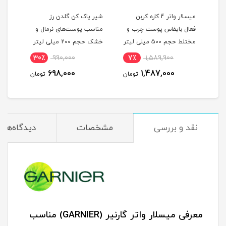
میسلار کلیزینگ واتر 3 در 1
میسلار واتر 4 کاره کربن
شیر پاک کن گلدن رز
فعال بایفاس پوست چرب و
مناسب پوست‌های نرمال و
مختلط حجم 500 میلی لیتر
خشک حجم 200 میلی لیتر
چرب حج
30٪
990,000
7٪
1,589,900
مان
698,000
1,487,000
تومان
تومان
نقد و بررسی
مشخصات
دیدگاه‌ها
معرفی میسلار واتر گارنیر (GARNIER) مناسب