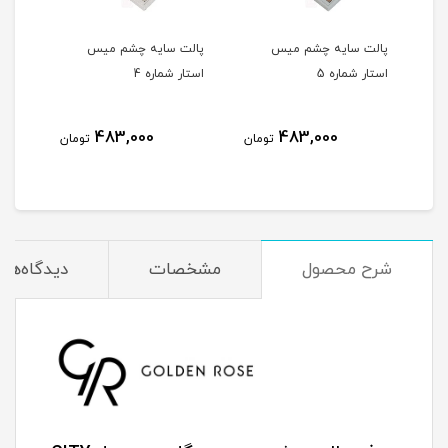
پالت سایه چشم میس
پالت سایه چشم میس
پال
استار شماره 5
استار شماره 4
استار
483,000
483,000
مان
تومان
تومان
شرح محصول
مشخصات
دیدگاه‌ها