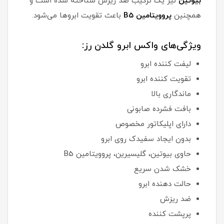
بیوتین
نیز یک ترکیب ضد ریزش شناخته شده است و
همچنین
پروویتامین B5
باعث تقویت ابروها می‌شود.
ویژگی‌های واکس ابرو گلدن رز:
لیفت کننده ابرو
تقویت کننده ابرو
ماندگاری بالا
بافت فشرده صابونی
دارای اپلیکاتور مخصوص
بدون ایجاد سفیدک روی ابرو
حاوی بیوتین، گلیسیرین، پروویتامین B5
خشک شدن سریع
حالت دهنده ابرو
ضد ریزش
پرپشت کننده