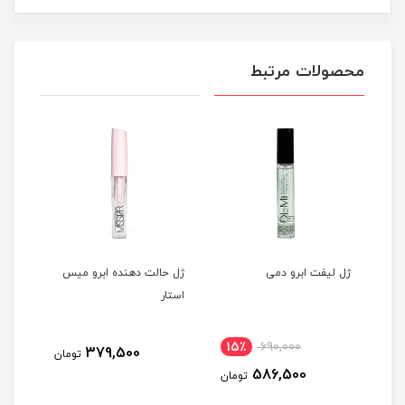
محصولات مرتبط
ژل لیفت ابرو دمی
ژل حالت دهنده ابرو میس
استار
15٪
690,000
379,500
تومان
586,500
تومان