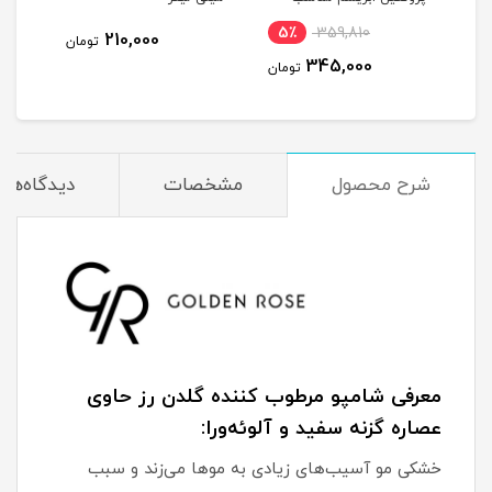
موهای رنگ و دکلره شده
5٪
359,810
1
210,000
تومان
بدون سولفات حجم 300
345,000
مان
تومان
میلی لیتر
شرح محصول
مشخصات
دیدگاه‌ها
معرفی شامپو مرطوب کننده گلدن رز حاوی
عصاره گزنه سفید و آلوئه‌ورا:
خشکی مو آسیب‌های زیادی به موها می‌زند و سبب