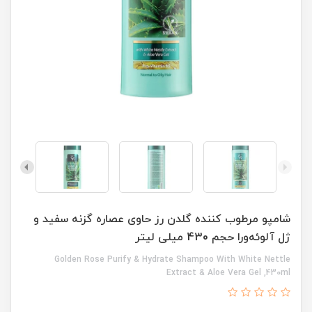
شامپو مرطوب کننده گلدن رز حاوی عصاره گزنه سفید و
ژل آلوئه‌ورا حجم 430 میلی لیتر
Golden Rose Purify & Hydrate Shampoo With White Nettle
Extract & Aloe Vera Gel ,430ml