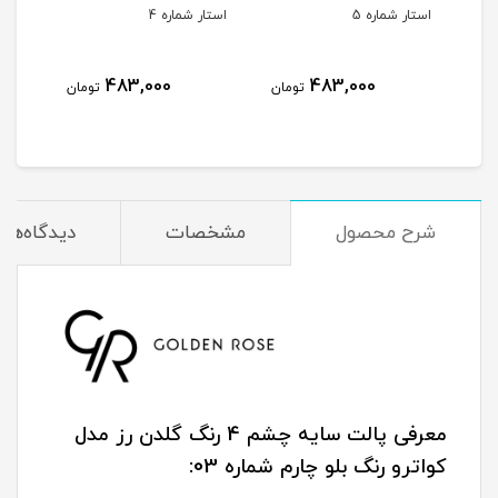
استار شماره 5
استار شماره 4
استار
483,000
483,000
مان
تومان
تومان
شرح محصول
مشخصات
دیدگاه‌ها
معرفی پالت سایه چشم 4 رنگ گلدن رز مدل
کواترو رنگ بلو چارم شماره 03: