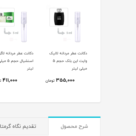
نت عطر مردانه کارولینا
دکانت عطر مردانه لالیک
دکانت عطر مردانه لا
هررا مدل 212 VIP حجم 5
وایت این بلک حجم 5
اسنشیال حجم 5 م
ی لیتر
میلی لیتر
لیتر
411,000
355,000
785,000
تومان
تومان
ت
شرح محصول
تقدیم نگاه گرمتا