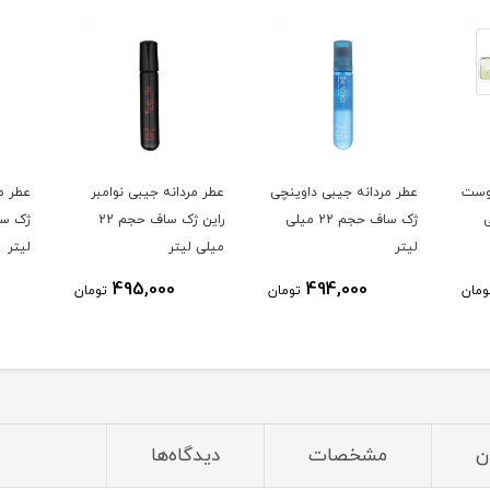
گوست
عطر مردانه جیبی داوینچی
عطر مردانه جیبی نوامبر
عطر م
یلی
ژک ساف حجم 22 میلی
راین ژک ساف حجم 22
لیتر
میلی لیتر
لیتر
495,000
494,000
ومان
تومان
تومان
ن
مشخصات
دیدگاه‌ها