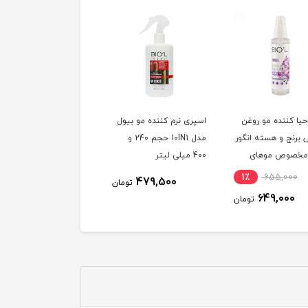
حیا کننده مو روغن
اسپری نرم کننده مو بیول
برنج و هسته انگور
مدل 10IN1 حجم 240 و
مخصوص موهای
400 میلی لیتر
ده و آسیب دیده
1٪
655,000
479,500
تومان
649,000
تومان