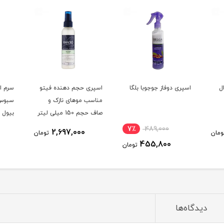
ل
اسپری دوفاز جوجوبا بلگا
اسپری حجم دهنده فیتو
سرم ا
مناسب موهای نازک و
سبوس 
صاف حجم 150 میلی لیتر
بیول 
رنگ ش
7٪
489,000
2,697,000
ومان
تومان
حجم 80 میلی لیتر
455,800
تومان
دیدگاه‌ها