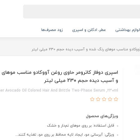
لوازم بهداشتی
عطر، ادکلن و اسپری
زود مصرف‌ها
ادو مناسب موهای رنگ شده و آسیب دیده حجم 230 میلی لیتر
اسپری دوفاز کاترومر حاوی روغن آووکادو مناسب موهای 
و آسیب دیده حجم 230 میلی لیتر
er Avocado Oil Colored Hair And Brittle Two-Phase Serum ,230ml
ویژگی‌های محصول
قابل استفاده: بر روی موهای نم‌دار و خشک
ویژگی: آبرسانی مو، ایجاد لایه محافظ بر روی مو، تغذیه کنند...