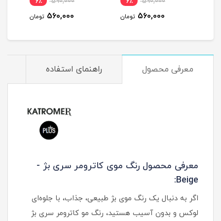
6٪
590,000
6٪
590,000
6
560,000
560,000
مان
تومان
تومان
معرفی محصول
راهنمای استفاده
م
معرفی محصول رنگ موی کاترومر سری بژ -
Beige:
اگر به دنبال یک رنگ موی بژ طبیعی، جذاب، با جلوه‌ای
لوکس و بدون آسیب هستید، رنگ مو کاترومر سری بژ