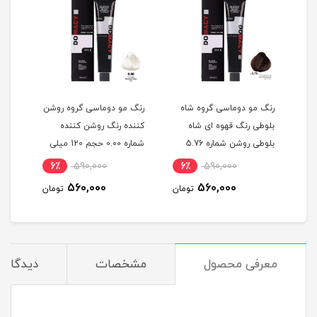
گ
رنگ مو دوماسی گروه شاه
رنگ مو دوماسی گروه روشن
رنگ 
بلوطی رنگ قهوه ای شاه
کننده رنگ روشن کننده
اکست
ربی شماره 6.603 حجم 120
بلوطی روشن شماره 5.76
شماره 0.00 حجم 120 میلی
حجم 120 میلی لیتر
لیتر
میلی
6٪
590,000
6٪
590,000
6
560,000
560,000
مان
تومان
تومان
معرفی محصول
مشخصات
دیدگاه‌ه