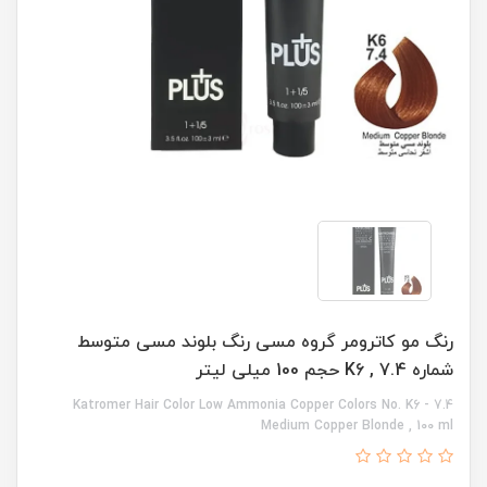
رنگ مو کاترومر گروه مسی رنگ بلوند مسی متوسط
شماره K6 , 7.4 حجم 100 میلی لیتر
Katromer Hair Color Low Ammonia Copper Colors No. K6 - 7.4
Medium Copper Blonde , 100 ml