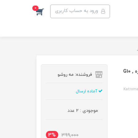
0
ورود به حساب کاربری
رنگ مو کاترومر گروه طلایی رنگ بلوند طلایی پلاتینه شماره G10 ,
فروشنده: مه رو‌شو
Katrome
آماده ارسال
موجودی : 2 عدد
3%
399,000