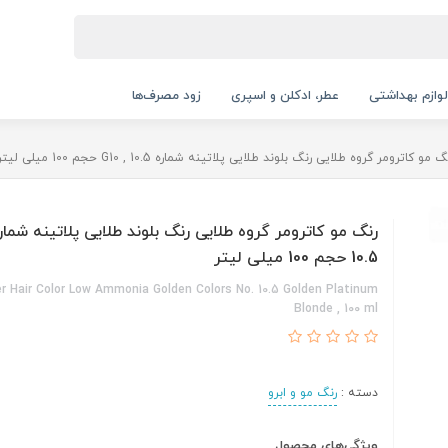
لوازم بهداشتی
عطر، ادکلن و اسپری
زود مصرف‌ها
گ مو کاترومر گروه طلایی رنگ بلوند طلایی پلاتینه شماره G10 , 10.5 حجم 100 میلی لیتر
10.5 حجم 100 میلی لیتر
r Hair Color Low Ammonia Golden Colors No. 10.5 Golden Platinum
Blonde , 100 ml
دسته :
رنگ مو و ابرو
ویژگی‌های محصول