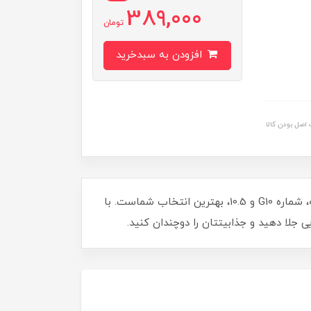
389,000
تومان
افزودن به سبدخرید
اصل بودن کالا
به دنبال درخششی خیره کننده و ماندگار برای موهایتان هستید؟ رنگ مو کاترومر گروه طلایی در سایه بلوند طلایی پلاتینه، شماره G10 و 10.5، بهترین انتخاب شماست. با