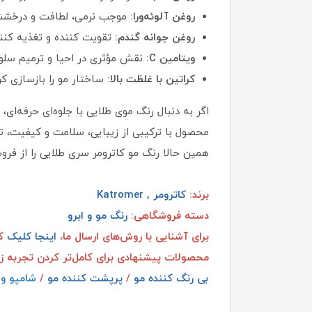
روغن آلوئه‌ورا:
موجب نرمی، لطافت و درخشش م
روغن جوانه گندم:
تقویت کننده و تغذیه کن
ویتامین C:
نقش مؤثری در احیا و ترمیم سلول
کراتین با غلظت بالا:
ساختار مو را بازسازی ک
اگر به دنبال رنگ موی طلایی با جلوه‌ای حرفه‌ای
محصول با ترکیبی از زیبایی، سلامت و کیفیت، تجر
همین حالا رنگ مو کاترومر سری طلایی را از فر
برند:
کاترومر , Katromer
دسته فروشگاهی:
رنگ مو و ابرو
برای آشنایی با روش‌های ارسال ما،
اینجا کلیک
کن
محصولات پیشنهادی برای کامل‌تر کردن تجربه ز
بی رنگ کننده مو
/
پرپشت کننده مو
/
شامپو و 