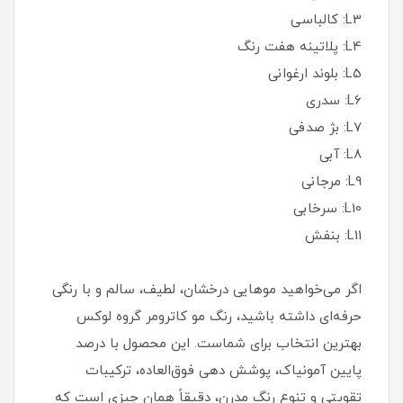
L3: کالباسی
L4: پلاتینه هفت رنگ
L5: بلوند ارغوانی
L6: سدری
L7: بژ صدفی
L8: آبی
L9: مرجانی
L10: سرخابی
L11: بنفش
اگر می‌خواهید موهایی درخشان، لطیف، سالم و با رنگی
حرفه‌ای داشته باشید، رنگ مو کاترومر گروه لوکس
بهترین انتخاب برای شماست. این محصول با درصد
پایین آمونیاک، پوشش‌ دهی فوق‌العاده، ترکیبات
تقویتی و تنوع رنگ مدرن، دقیقاً همان چیزی است که