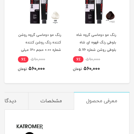
گ
رنگ مو دوماسی گروه شاه
رنگ مو دوماسی گروه روشن
رنگ 
بلوطی رنگ قهوه ای شاه
کننده رنگ روشن کننده
اکست
ربی شماره 6.603 حجم 120
بلوطی روشن شماره 5.76
شماره 0.00 حجم 120 میلی
حجم 120 میلی لیتر
لیتر
میلی
6٪
590,000
6٪
590,000
6
560,000
560,000
مان
تومان
تومان
معرفی محصول
مشخصات
دیدگاه‌ه