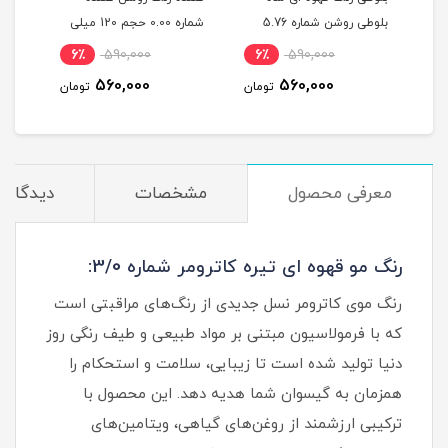
ربی شماره 6.603 حجم 120
بلوطی روشن شماره 5.76
شماره 0.00 حجم 120 میلی
حجم 120 میلی لیتر
لیتر
میلی
6٪
590,000
6٪
590,000
6
560,000
560,000
مان
تومان
تومان
معرفی محصول
مشخصات
دیدگاه‌ه
رنگ مو قهوه ای تیره کاترومر شماره 3/0:
رنگ موی کاترومر نسل جدیدی از رنگ‌های مراقبتی است
که با فرمولاسیون مبتنی بر مواد طبیعی و طیف رنگی روز
دنیا تولید شده است تا زیبایی، سلامت و استحکام را
همزمان به گیسوان شما هدیه دهد. این محصول با
ترکیبی ارزشمند از روغن‌های گیاهی، ویتامین‌های