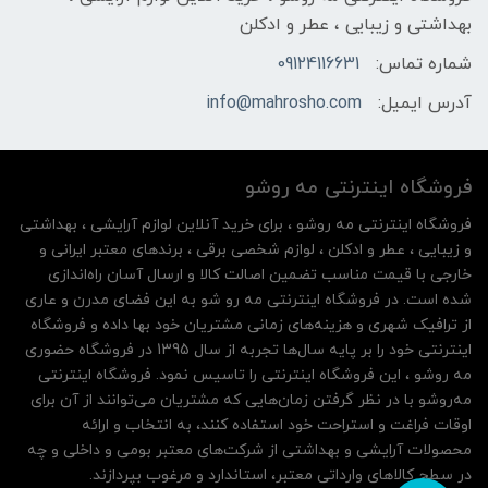
بهداشتی و زیبایی ، عطر و ادکلن
شماره تماس:
09124116631
آدرس ایمیل:
info@mahrosho.com
فروشگاه اینترنتی مه‌ رو‌شو
فروشگاه اینترنتی مه‌ رو‌شو ، برای خرید آنلاین لوازم آرایشی ، بهداشتی
و زیبایی ، عطر و ادکلن ، لوازم شخصی برقی ، برندهای معتبر ایرانی و
خارجی با قیمت مناسب تضمین اصالت کالا و ارسال آسان راه‌اندازی
شده است. در فروشگاه اینترنتی مه رو شو به این فضای مدرن و عاری
از ترافیک شهری و هزینه‌های زمانی مشتریان خود بها داده و فروشگاه
اینترنتی خود را بر پایه سال‌ها تجربه از سال 1395 در فروشگاه حضوری
مه روشو ، این فروشگاه اینترنتی را تاسیس نمود. فروشگاه اینترنتی
مه‌رو‌شو با در نظر گرفتن زمان‌هایی که مشتریان می‌توانند از آن‌ برای
اوقات فراغت و استراحت خود استفاده کنند، به انتخاب و ارائه
محصولات آرایشی و بهداشتی از شرکت‌های معتبر بومی و داخلی و چه
در سطح کالاهای وارداتی معتبر، استاندارد و مرغوب بپردازند.