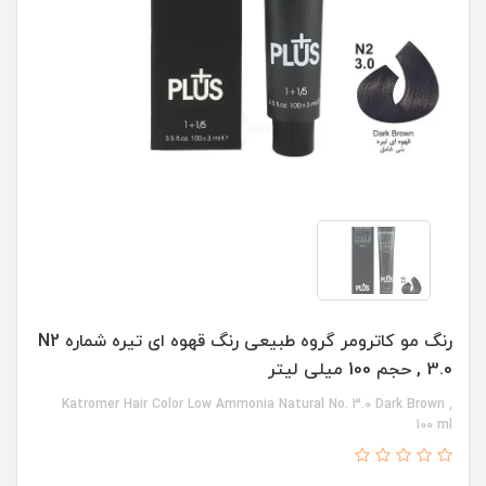
رنگ مو کاترومر گروه طبیعی رنگ قهوه ای تیره شماره N2
, 3.0 حجم 100 میلی لیتر
Katromer Hair Color Low Ammonia Natural No. 3.0 Dark Brown ,
100 ml