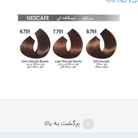
ی و ثروت بباره"
برگشت به بالا