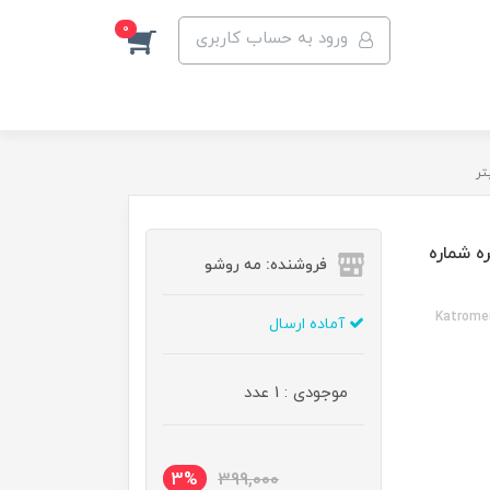
0
ورود به حساب کاربری
ه شماره
فروشنده: مه رو‌شو
Katromer
آماده ارسال
موجودی : 1 عدد
3%
399,000