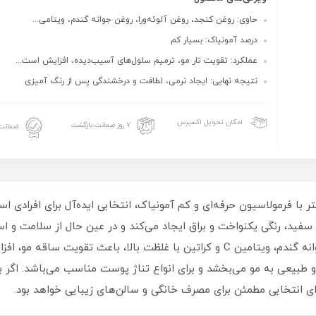
حاوی: روغن کنجد، روغن آلوئه‌ورا، روغن جوانه گندم، ویتامی...
درصد آمونیاک: بسیار کم
عملکرد: تقویت تار مو، ترمیم سلول‌های آسیب‌دیده، افزایش است...
نتیجه نهایی: ایجاد نرمی، لطافت و درخشندگی پس از رنگ‌ آمیزی
امکان تحویل اکسپرس
۷ روز ضمانت بازگشت
ضمانت 
رومر گروه نسکافه‌ای حجم 100 میلی لیتر با فرمولاسیون حرفه‌ای و کم آمونیاک، انتخابی ایده‌آ
ید، رنگی یکنواخت و براق ایجاد می‌کند و در عین حال از سلامت و ا
مؤثری مانند روغن کنجد، روغن آلوئه‌ورا، روغن جوانه گندم، ویتامین C و کراتین با غل
 طبیعی به مو می‌بخشد و برای انواع تناژ پوست مناسب می‌باشد. اگر به 
ی انتخابی مطمئن برای مصرف خانگی و سالن‌های زیبایی خواهد بود.