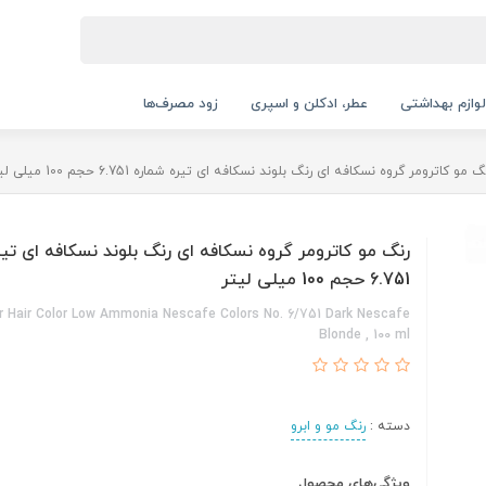
لوازم بهداشتی
عطر، ادکلن و اسپری
زود مصرف‌ها
گ مو کاترومر گروه نسکافه ای رنگ بلوند نسکافه ای تیره شماره 6.751 حجم 100 میلی لیتر
رنگ مو کاترومر گروه نسکافه ای رنگ بلوند نسکافه ای تیر
6.751 حجم 100 میلی لیتر
 Hair Color Low Ammonia Nescafe Colors No. 6/751 Dark Nescafe
Blonde , 100 ml
دسته :
رنگ مو و ابرو
ویژگی‌های محصول