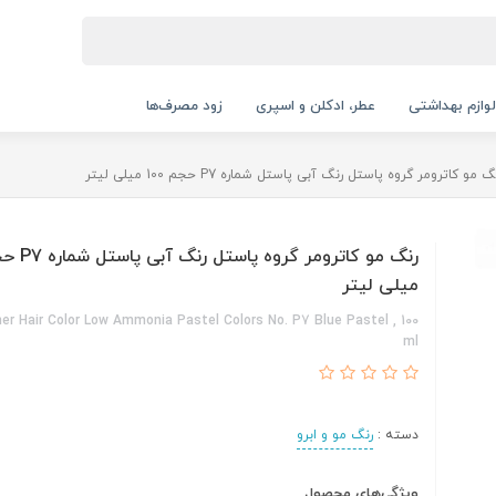
لوازم بهداشتی
عطر، ادکلن و اسپری
زود مصرف‌ها
گ مو کاترومر گروه پاستل رنگ آبی پاستل شماره P7 حجم 100 میلی لیتر
میلی لیتر
er Hair Color Low Ammonia Pastel Colors No. P7 Blue Pastel , 100
ml
دسته :
رنگ مو و ابرو
ویژگی‌های محصول