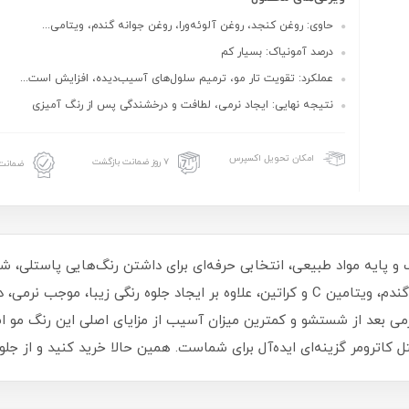
حاوی: روغن کنجد، روغن آلوئه‌ورا، روغن جوانه گندم، ویتامی...
درصد آمونیاک: بسیار کم
عملکرد: تقویت تار مو، ترمیم سلول‌های آسیب‌دیده، افزایش است...
نتیجه نهایی: ایجاد نرمی، لطافت و درخشندگی پس از رنگ‌ آمیزی
امکان تحویل اکسپرس
۷ روز ضمانت بازگشت
ضمانت 
اک و پایه مواد طبیعی، انتخابی حرفه‌ای برای داشتن رنگ‌هایی پاستلی،
با بهره‌گیری از روغن کنجد، آلوئه‌ورا، روغن جوانه گندم، ویتامین C و کراتین، علاوه بر ا
ی بعد از شستشو و کمترین میزان آسیب از مزایای اصلی این رنگ مو است
 کاترومر گزینه‌ای ایده‌آل برای شماست. همین حالا خرید کنید و از جل