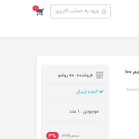
0
ورود به حساب کاربری
رنگ مو کاترومر گروه پاستل رنگ آبی پاستل شماره P7 حجم 100
فروشنده: مه رو‌شو
Katrom
آماده ارسال
موجودی : 1 عدد
3%
399,000