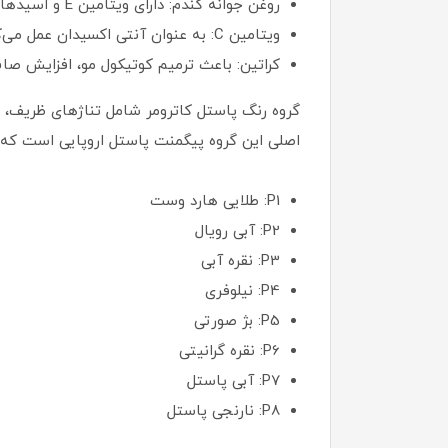
روغن جوانه گندم: دارای ویتامین E و اسیدهای چرب ضروری است و باعث جلوگیری از خشکی و افزایش استقامت تارهای مو می‌شود.
ویتامین C: به عنوان آنتی‌ اکسیدان عمل می‌کند و سبب احیا و ترمیم سلول‌های آسیب‌دیده می‌شود.
کراتین: باعث ترمیم کوتیکول مو، افزایش صا
گروه رنگ پاستل کاترومر شامل تناژهای ظریف،
اصلی این گروه پیگمنت پاستل اروپایی است که ض
P1: طلایی هارد وست
P2: آبی رویال
P3: نقره آبی
P4: نیلوفری
P5: بژ صورتی
P6: نقره گرانیتی
P7: آبی پاستل
P8: نارنجی پاستل