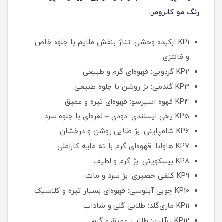
رنگ مو کاترومر:
KP1 ارکیده وحشی: تناژ بنفش ملایم با جلوه خاص
و فانتزی
KP2 گردویی: قهوه‌ای گرم و طبیعی
KP3 گندمی: بژ روشن با جلوه طبیعی
KP4 قهوه اسپرسو: قهوه‌ای تیره و عمیق
KP5 یخی ایسلندی: دودی – نقره‌ای با جلوه سرد
KP6 شامپاینی: بژ طلایی روشن و درخشان
KP7 هاوانا: قهوه‌ای گرم با ته‌ مایه کاراملی
KP8 بیسکویتی: بژ گرم و لطیف
KP9 کنفی حصیری: بژ سرد و مات
KP10 چوبی آبنوسی: قهوه‌ای بسیار تیره و کلاسیک
KP11 ماری‌گلد: طلایی گلی و شاداب
KP12 زرآلین: طلایی عمیق و گرم