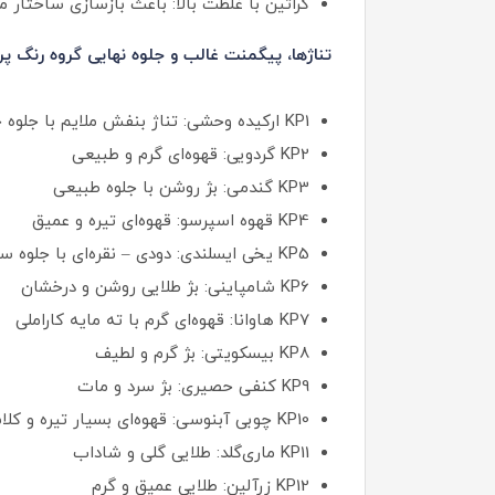
کراتین با غلظت بالا: باعث بازسازی ساختار 
تناژها، پیگمنت غالب و جلوه نهایی گروه رنگ پ
KP1 ارکیده وحشی: تناژ بنفش ملایم با جلوه خاص و فانتزی
KP2 گردویی: قهوه‌ای گرم و طبیعی
KP3 گندمی: بژ روشن با جلوه طبیعی
KP4 قهوه اسپرسو: قهوه‌ای تیره و عمیق
KP5 یخی ایسلندی: دودی – نقره‌ای با جلوه سرد
KP6 شامپاینی: بژ طلایی روشن و درخشان
KP7 هاوانا: قهوه‌ای گرم با ته‌ مایه کاراملی
KP8 بیسکویتی: بژ گرم و لطیف
KP9 کنفی حصیری: بژ سرد و مات
KP10 چوبی آبنوسی: قهوه‌ای بسیار تیره و کلاسیک
KP11 ماری‌گلد: طلایی گلی و شاداب
KP12 زرآلین: طلایی عمیق و گرم