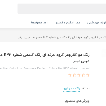
لوازم بهداشتی
عطر، ادکلن و اسپری
زود مصرف‌ها
گ مو کاترومر گروه حرفه ای رنگ گندمی شماره KP3 حجم 100 میلی لیتر
میلی لیتر
r Hair Color Low Ammonia Perfect Colors No. KP3 Wheat , 100 ml
دسته :
رنگ مو و ابرو
ویژگی‌های محصول