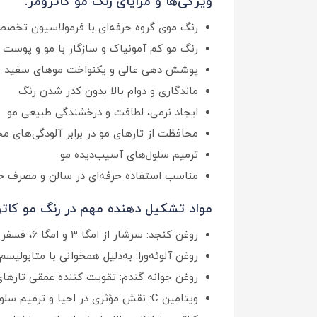
ویژگی‌ها و مزایای رنگ مو کاترومر:
رنگ موی گروه حرفه‌ای با فرمولاسیون تخص
رنگ مو کم آمونیاک و سازگار با مو و پوست 
پوشش دهی عالی و یکنواخت موهای سفید
ماندگاری و دوام بالا بدون کدر شدن رنگ
ایجاد نرمی، لطافت و درخشندگی طبیعی مو
محافظت از تارهای مو در برابر آلودگی‌های م
ترمیم سلول‌های آسیب‌دیده مو
مناسب استفاده حرفه‌ای در سالن و مصرف خ
مواد تشکیل دهنده مهم در رنگ مو کاتر
روغن کنجد: سرشار از امگا ۳ و امگا ۶، فسفر و کلسیم است و باعث استحکام تارهای مو و محافظت از مو در برابر رادیکال‌های آزاد می‌شود.
روغن آلوئه‌ورا: به‌دلیل همخوانی با متابولی
روغن جوانه گندم: تقویت کننده عمقی تارهای
ویتامین C: نقش مؤثری در احیا و ترمیم سلول‌های آسیب‌دیده مو دارد و شادابی مو را افزایش می‌دهد.