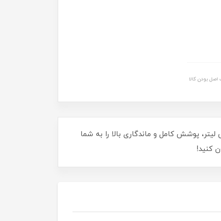
اصل بودن کالا
ر از زیبایی با رنگ مو کاترومر! رنگ گندمی KP3، از گروه حرفه‌ای، با فرمولاسیون پیشرفته و حجم 100 میلی لیتر، پوشش کامل و ماندگاری بالا را به شما
ن کنید!