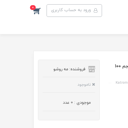
0
ورود به حساب کاربری
رنگ مو کاترومر گروه حرفه ای رنگ گندمی شماره KP3 حجم 100
فروشنده: مه رو‌شو
Katrome
ناموجود
موجودی : 0 عدد