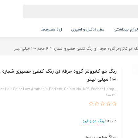
لوازم بهداشتی
عطر، ادکلن و اسپری
زود مصرف‌ها
گ مو کاترومر گروه حرفه ای رنگ کنفی حصیری شماره KP9 حجم 100 میلی لیتر
100 میلی لیتر
er Hair Color Low Ammonia Perfect Colors No. KP9 Wicher Hemp ,
100 ml
دسته :
رنگ مو و ابرو
ویژگی‌های محصول