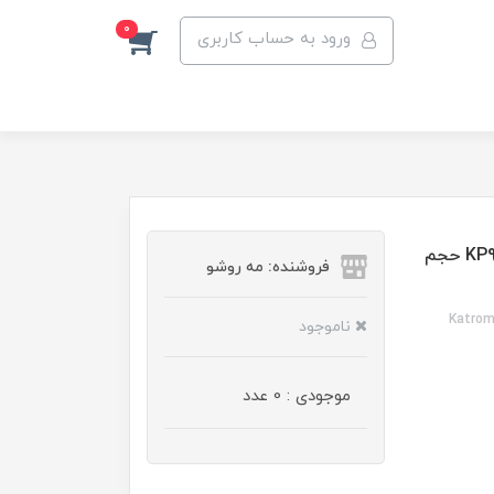
0
ورود به حساب کاربری
رنگ مو کاترومر گروه حرفه ای رنگ کنفی حصیری شماره KP9 حجم
فروشنده: مه رو‌شو
Katrom
ناموجود
موجودی : 0 عدد