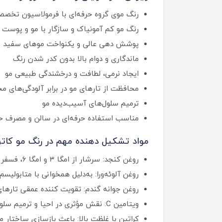
رنگ موی گروه حرفه‌ای با فرمولاسیون تخص
رنگ مو کم آمونیاک و سازگار با مو و پوست 
پوشش‌ دهی عالی و یکنواخت موهای سفید
ماندگاری و دوام بالا بدون کدر شدن رنگ
ایجاد نرمی، لطافت و درخشندگی طبیعی مو
محافظت از تارهای مو در برابر آلودگی‌های م
ترمیم سلول‌های آسیب‌دیده مو
مناسب استفاده حرفه‌ای در سالن و مصرف خ
مواد تشکیل دهنده مهم در رنگ مو کاتر
روغن کنجد: سرشار از امگا ۳ و امگا ۶، فسفر و کلسیم است و باعث استحکام تارهای مو و محافظت از مو در برابر رادیکال‌های آزاد می‌شود.
روغن آلوئه‌ورا: به‌دلیل همخوانی با متابولی
روغن جوانه گندم: تقویت کننده عمقی تارهای
ویتامین C: نقش مؤثری در احیا و ترمیم سلول‌های آسیب‌دیده مو دارد و شادابی مو را افزایش می‌دهد.
کراتین با غلظت بالا: باعث بازسازی ساختار 