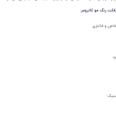
رفکت رنگ مو کاترومر: