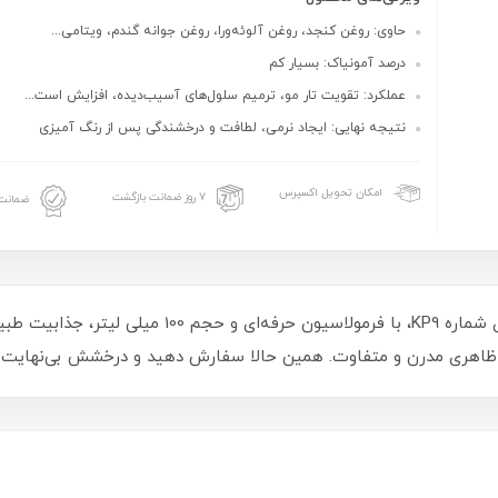
حاوی: روغن کنجد، روغن آلوئه‌ورا، روغن جوانه گندم، ویتامی...
درصد آمونیاک: بسیار کم
عملکرد: تقویت تار مو، ترمیم سلول‌های آسیب‌دیده، افزایش است...
نتیجه نهایی: ایجاد نرمی، لطافت و درخشندگی پس از رنگ‌ آمیزی
امکان تحویل اکسپرس
۷ روز ضمانت بازگشت
ضمانت 
تجربه‌ای نو با رنگ مو کاترومر! رنگ کنفی حصیری شماره 9
 ظاهری مدرن و متفاوت. همین حالا سفارش دهید و درخشش بی‌نهایت را