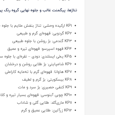
تناژها، پیگمنت غالب و جلوه نهایی گروه رنگ پ
KP1 ارکیده وحشی: تناژ بنفش ملایم با جلوه خاص و فانتزی
KP2 گردویی: قهوه‌ای گرم و طبیعی
KP3 گندمی: بژ روشن با جلوه طبیعی
KP4 قهوه اسپرسو: قهوه‌ای تیره و عمیق
KP5 یخی ایسلندی: دودی – نقره‌ای با جلوه سرد
KP6 شامپاینی: بژ طلایی روشن و درخشان
KP7 هاوانا: قهوه‌ای گرم با ته‌مایه کاراملی
KP8 بیسکویتی: بژ گرم و لطیف
KP9 کنفی حصیری: بژ سرد و مات
KP10 چوبی آبنوسی: قهوه‌ای بسیار تیره و کلاسیک
KP11 ماری‌گلد: طلایی گلی و شاداب
KP12 زرآلین: طلایی عمیق و گرم