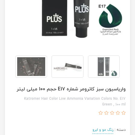
واریاسیون سبز کاترومر شماره E17 حجم 100 میلی لیتر
Katromer Hair Color Low Ammonia Variation Colors No. E17
Green , 100 ml
دسته :
رنگ مو و ابرو