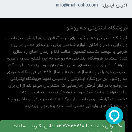
آدرس ایمیل:
info@mahrosho.com
فروشگاه اینترنتی مه‌ رو‌شو
فروشگاه اینترنتی مه‌ رو‌شو ، برای خرید آنلاین لوازم آرایشی ، بهداشتی
و زیبایی ، عطر و ادکلن ، لوازم شخصی برقی ، برندهای معتبر ایرانی و
خارجی با قیمت مناسب تضمین اصالت کالا و ارسال آسان راه‌اندازی
شده است. در فروشگاه اینترنتی مه رو شو به این فضای مدرن و عاری
از ترافیک شهری و هزینه‌های زمانی مشتریان خود بها داده و فروشگاه
اینترنتی خود را بر پایه سال‌ها تجربه از سال 1395 در فروشگاه حضوری
مه روشو ، این فروشگاه اینترنتی را تاسیس نمود. فروشگاه اینترنتی
مه‌رو‌شو با در نظر گرفتن زمان‌هایی که مشتریان می‌توانند از آن‌ برای
اوقات فراغت و استراحت خود استفاده کنند، به انتخاب و ارائه
محصولات آرایشی و بهداشتی از شرکت‌های معتبر بومی و داخلی و چه
در سطح کالاهای وارداتی معتبر، استاندارد و مرغوب بپردازند.
سوالی داشتید با 02177535498 تماس بگیرید - ساعات