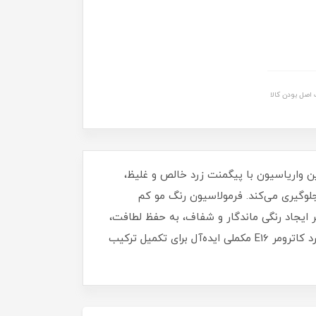
اصل بودن کالا
نگ مو است. این واریاسیون با پیگمنت زرد خالص و غلیظ،
جلوگیری می‌کند. فرمولاسیون رنگ مو کم
 روغن کنجد، روغن آلوئه‌ورا، روغن جوانه گندم، ویتامین C و کراتین، علاوه بر ایجاد رنگی ماندگار و شفاف، به حفظ لطافت،
استحکام و سلامت تارهای مو کمک می‌کند. اگر به دنبال بلوندی گرم و طلایی با درخشندگی حرفه‌ای هستید، واریاسیون زرد کاترومر E16 مکملی ایده‌آل برای تکمیل ترکیب