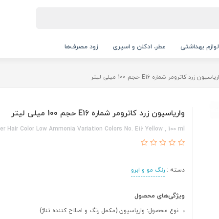
لوازم بهداشتی
عطر، ادکلن و اسپری
زود مصرف‌ها
یاسیون زرد کاترومر شماره E16 حجم 100 میلی لیتر
واریاسیون زرد کاترومر شماره E16 حجم 100 میلی لیتر
r Hair Color Low Ammonia Variation Colors No. E16 Yellow , 100 ml
دسته :
رنگ مو و ابرو
ویژگی‌های محصول
نوع محصول: واریاسیون (مکمل رنگ و اصلاح‌ کننده تناژ)