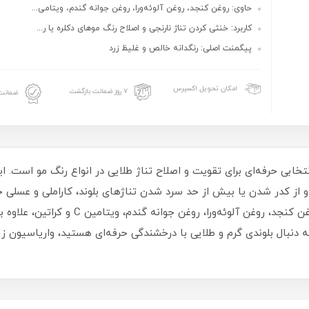
حاوی: روغن کنجد، روغن آلوئه‌ورا، روغن جوانه گندم، ویتامی...
کاربرد: خنثی کردن تناژ نارنجی و اصلاح رنگ موهای دکلره یا ر...
پیگمنت اصلی: رنگدانه خالص و غلیظ زرد
امکان تحویل اکسپرس
۷ روز ضمانت بازگشت
ضمانت 
ترومر E16 حجم 100 میلی لیتر، انتخابی حرفه‌ای برای تقویت و اصلاح تناژ طلایی در انواع ر
و از کدر شدن یا بیش از حد سرد شدن تناژهای بلوند، کاراملی و عسلی 
آمونیاک کاترومر در کنار ترکیبات مغذی مانند