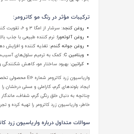
ترکیبات مؤثر در رنگ مو کاترومر:
روغن کنجد:
سرشار از امگا 3 و 6، تقویت کننده ساقه مو و محافظ در برابر آلودگی‌های محیطی
روغن آلوئه‌ورا:
نرم کننده طبیعی با جذب بال
روغن جوانه گندم:
تغذیه کننده و افزایش ده
ویتامین C:
کمک به ترمیم سلول‌های آسیب‌دی
کراتین:
بهبود ساختار مو، کاهش شکنندگی و
واریاسیون زرد کا
ایجاد بلوندهای گرم، کاراملی و عسلی درخشان را 
چنانچه به دنبال خلق رنگی گرم، شفاف، ماندگار 
خاطر، واریاسیون زرد کاترومر را تهیه کرده و تجرب
سوالات متداول درباره واریاسیون زرد کاتروم