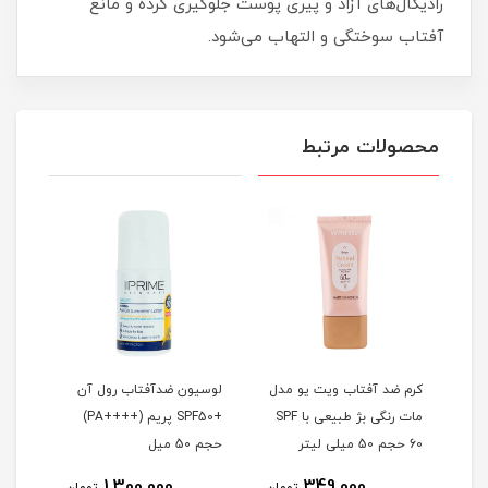
رادیکال‌های آزاد و پیری پوست جلوگیری کرده و مانع
آفتاب سوختگی و التهاب می‌شود.
محصولات مرتبط
دل
کرم ضد آفتاب ویت یو مدل
لوسیون ضدآفتاب رول آن
ضدآف
ا SPF
مات رنگی بژ طبیعی با SPF
+SPF50 پریم (++++PA)
SPF50 مناسب ا
60 حجم 50 میلی لیتر
حجم 50 میل
1,300,000
349,000