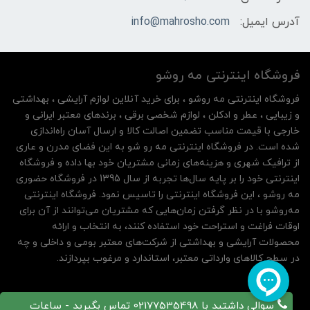
آدرس ایمیل:
info@mahrosho.com
فروشگاه اینترنتی مه‌ رو‌شو
فروشگاه اینترنتی مه‌ رو‌شو ، برای خرید آنلاین لوازم آرایشی ، بهداشتی
و زیبایی ، عطر و ادکلن ، لوازم شخصی برقی ، برندهای معتبر ایرانی و
خارجی با قیمت مناسب تضمین اصالت کالا و ارسال آسان راه‌اندازی
شده است. در فروشگاه اینترنتی مه رو شو به این فضای مدرن و عاری
از ترافیک شهری و هزینه‌های زمانی مشتریان خود بها داده و فروشگاه
اینترنتی خود را بر پایه سال‌ها تجربه از سال 1395 در فروشگاه حضوری
مه روشو ، این فروشگاه اینترنتی را تاسیس نمود. فروشگاه اینترنتی
مه‌رو‌شو با در نظر گرفتن زمان‌هایی که مشتریان می‌توانند از آن‌ برای
اوقات فراغت و استراحت خود استفاده کنند، به انتخاب و ارائه
محصولات آرایشی و بهداشتی از شرکت‌های معتبر بومی و داخلی و چه
در سطح کالاهای وارداتی معتبر، استاندارد و مرغوب بپردازند.
سوالی داشتید با 02177535498 تماس بگیرید - ساعات