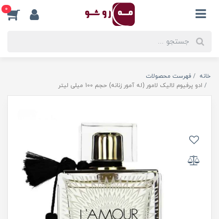
0
خانه
فهرست محصولات
ادو پرفیوم لالیک لامور (له آمور زنانه) حجم 100 میلی لیتر