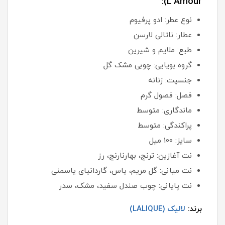
L'Amour):
نوع عطر: ادو پرفیوم
عطار: ناتالی لارسن
طبع: ملایم و شیرین
گروه بویایی: چوبی مشک گل
جنسیت: زنانه
فصل: فصول گرم
ماندگاری: متوسط
پراکندگی: متوسط
سایز: 100 میل
نت آغازین: ترنج، بهارنارنج، رز
نت میانی: گل مریم، یاس، گاردانیای یاسمنی
نت پایانی: چوب صندل سفید، مشک، سدر
برند:
لالیک (LALIQUE)