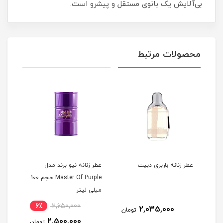
بی‌آلایش یک بانوی مستقل و پیشرو است.
محصولات مرتبط
عطر زنانه باربری دبيت
عطر زنانه نیو برند مدل
Master Of Purple حجم 100
میلی لیتر
6٪
2,650,000
2,035,000
مان
تومان
2,500,000
تومان