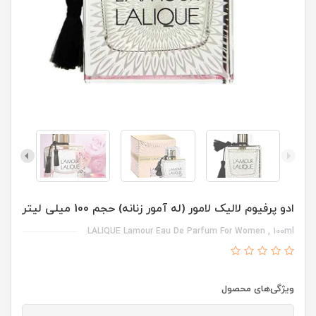
ادو پرفیوم لالیک لامور (له آمور زنانه) حجم 100 میلی لیتر
LALIQUE Lamour Eau De Parfum For Women , 100ml
ویژگی‌های محصول