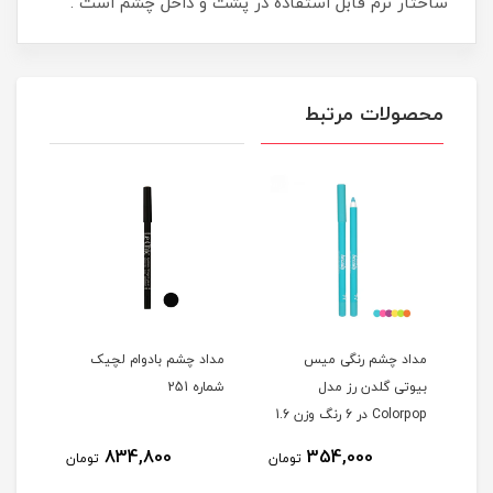
ساختار نرم قابل استفاده در پشت و داخل چشم است .
محصولات مرتبط
مداد چشم رنگی میس
مداد چشم بادوام لچیک
بیوتی گلدن رز مدل
شماره 251
Colorpop در 6 رنگ وزن 1.6
گرم
1
834,800
354,000
تومان
تومان
مان