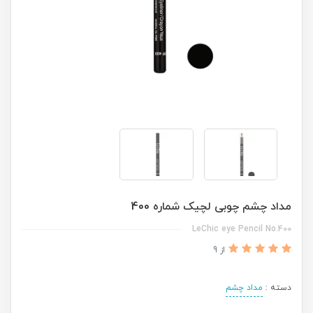
مداد چشم چوبی لچیک شماره 400
LeChic eye Pencil No.400
از 9
دسته :
مداد چشم