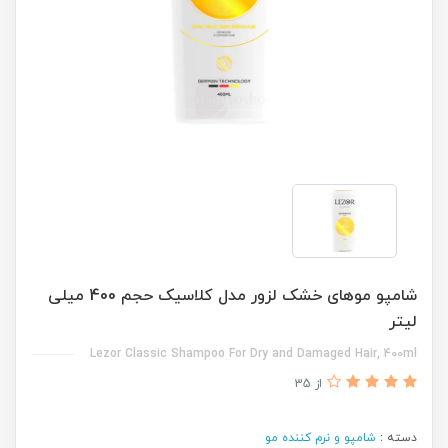
شامپو موهای خشک لزور مدل کلاسیک حجم 400 میلی
لیتر
Lezor Classic Shampoo For Dry and Damaged Hair, 400ml
از 35
دسته :
شامپو و نرم کننده مو