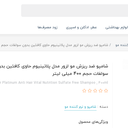
لوازم بهداشتی
عطر، ادکلن و اسپری
زود مصرف‌ها
ننده مو
شامپو ضد ریزش مو لزور مدل پلاتینیوم حاوی کافئین بدون سولفات حجم 400 میلی لیتر
شامپو ضد ریزش مو لزور مدل پلاتینیوم حاوی کافئین بد
سولفات حجم 400 میلی لیتر
r Platinum Anti Hair Vital Nutrition Sulfate Free Shampoo , 400ml
دسته :
شامپو و نرم کننده مو
ویژگی‌های محصول