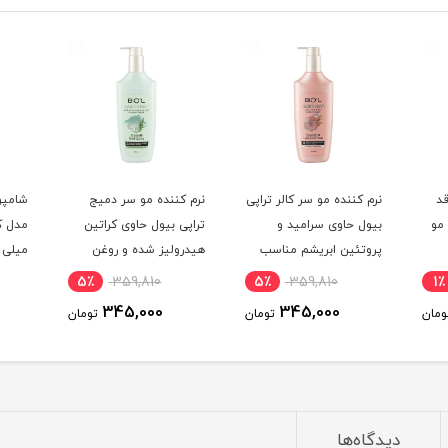
اقد
نرم کننده مو سر کالر تراپی
نرم کننده مو سر دمیج
شامپو
مو
بیول حاوی سرامید و
تراپی بیول حاوی کراتین
پروتئین ابریشم مناسب
هیدرولیز شده و روغن
میلی ل
موهای رنگ و دکلره شده
دانه کینوا مناسب موهای
5٪
359,810
5٪
359,810
1٪
بدون سولفات حجم 300
خشک و شکننده و آسیب
345,000
345,000
ومان
تومان
تومان
میلی لیتر
دیده بدون سولفات حجم
300 میلی لیتر
دیدگاه‌ها