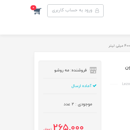
0
ورود به حساب کاربری
ون
فروشنده: مه رو‌شو
Lezo
آماده ارسال
موجودی : 2 عدد
265,000
تومان