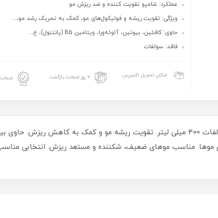
عملکرد: شامپو تقویت‌ کننده و ضد ریزش مو
ویژگی: تقویت ریشه و فولیکول‌های مو، کمک به تحریک رشد مو،...
حاوی: کافئین، بیوتین، آلوئه‌ورا، ویتامین B5 (پانتنول)، ع...
فاقد: سولفات
امکان تحویل اکسپرس
۷ روز ضمانت بازگشت
ضمانت 
م موها. مناسب موهای ضعیف، شکننده و مستعد ریزش. انتخابی مناسب 