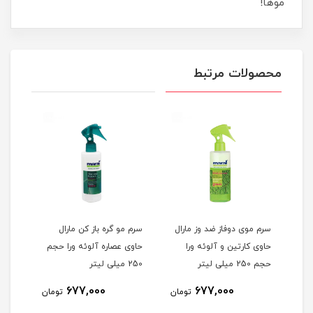
موها!
محصولات مرتبط
ال
سرم مو گره باز کن مارال
اسپری دوفاز جوجوبا بلگا
اسپر
حاوی عصاره آلوئه ورا حجم
مناس
250 میلی لیتر
حجم 150 میلی
7٪
489,000
677,000
مان
تومان
455,800
تومان