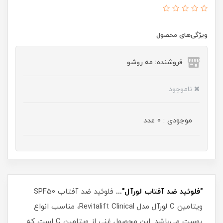
ویژگی‌های محصول
فروشنده: مه رو‌شو
ناموجود
موجودی : 0 عدد
"فلوئید ضد آفتاب لورآل"...
فلوئید ضد آفتاب SPF50
ویتامین C لورآل مدل Revitalift Clinical، مناسب انواع
پوست می‌باشد. این محصول غنی از ویتامین C است که