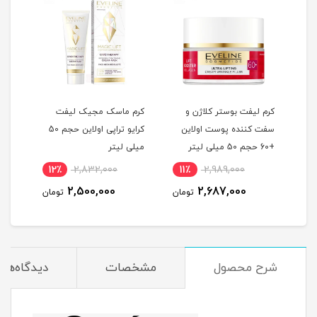
کرم لیفت بوستر کلاژن و
کرم ماسک مجیک لیفت
کرم 
سفت کننده پوست اولاین
کرایو تراپی اولاین حجم 50
5 میلی
+60 حجم 50 میلی لیتر
میلی لیتر
لیتر
12٪
2,832,000
11٪
2,989,000
4
2,500,000
2,687,000
مان
تومان
تومان
شرح محصول
مشخصات
دیدگاه‌ها