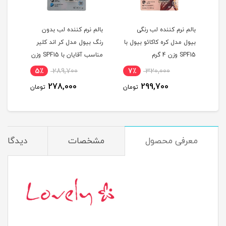
بالم نرم کننده لب رنگی
بالم نرم کننده لب بدون
بالم
بیول مدل کره کاکائو بیول با
رنگ بیول مدل کر اند کلیر
رنگ 
SPF15 وزن 4 گرم
مناسب آقایان با SPF15 وزن
SPF15 وزن 
4 گرم
5٪
289,700
7٪
320,000
1
278,000
299,700
مان
تومان
تومان
معرفی محصول
مشخصات
دیدگاه‌ه