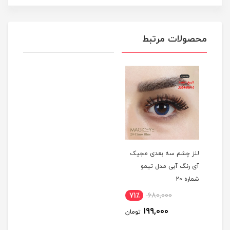
محصولات مرتبط
لنز چشم سه بعدی مجیک
آی رنگ آبی مدل تیمو
شماره 20
71٪
680,000
199,000
تومان