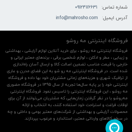
شماره تماس:
09124116631
آدرس ایمیل:
info@mahrosho.com
فروشگاه اینترنتی مه‌ رو‌شو
فروشگاه اینترنتی مه‌ رو‌شو ، برای خرید آنلاین لوازم آرایشی ، بهداشتی
و زیبایی ، عطر و ادکلن ، لوازم شخصی برقی ، برندهای معتبر ایرانی و
خارجی با قیمت مناسب تضمین اصالت کالا و ارسال آسان راه‌اندازی
شده است. در فروشگاه اینترنتی مه رو شو به این فضای مدرن و عاری
از ترافیک شهری و هزینه‌های زمانی مشتریان خود بها داده و فروشگاه
اینترنتی خود را بر پایه سال‌ها تجربه از سال 1395 در فروشگاه حضوری
مه روشو ، این فروشگاه اینترنتی را تاسیس نمود. فروشگاه اینترنتی
مه‌رو‌شو با در نظر گرفتن زمان‌هایی که مشتریان می‌توانند از آن‌ برای
اوقات فراغت و استراحت خود استفاده کنند، به انتخاب و ارائه
محصولات آرایشی و بهداشتی از شرکت‌های معتبر بومی و داخلی و چه
در سطح کالاهای وارداتی معتبر، استاندارد و مرغوب بپردازند.