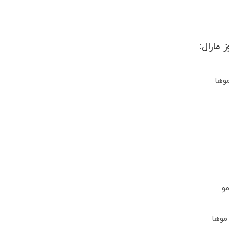
 مارال:
موها
مو
موها