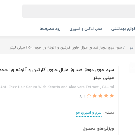
لوازم بهداشتی
عطر، ادکلن و اسپری
زود مصرف‌ها
مو
سرم موی دوفاز ضد وز مارال حاوی کارتین و آلوئه ورا حجم 450 میلی لیتر
میلی لیتر
 Anti Frizz Hair Serum With Keratin and Aloe vera Extract , 450 ml
از 18
دسته :
سرم و اسپری مو
ویژگی‌های محصول