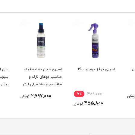
ل
اسپری دوفاز جوجوبا بلگا
اسپری حجم دهنده فیتو
سرم ا
مناسب موهای نازک و
سبوس 
صاف حجم 150 میلی لیتر
بیول 
رنگ ش
7٪
489,000
2,697,000
ومان
تومان
حجم 80 میلی لیتر
455,800
تومان