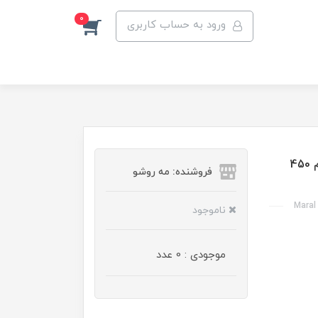
0
ورود به حساب کاربری
سرم موی دوفاز ضد وز مارال حاوی کارتین و آلوئه ورا حجم 450
فروشنده: مه رو‌شو
Maral
ناموجود
موجودی : 0 عدد