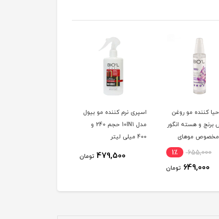
حیا کننده مو روغن
اسپری نرم کننده مو بیول
برنج و هسته انگور
مدل 10IN1 حجم 240 و
مخصوص موهای
400 میلی لیتر
ده و آسیب دیده
1٪
655,000
479,500
تومان
649,000
تومان