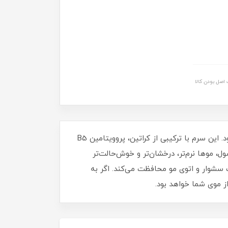
اصل بودن کالا
سرم موی دوفاز ضد وز مارال حاوی کراتین و آلوئه ورا، راهکاری مؤثر برای رفع وز، خشکی و گره‌خوردگی موها به شمار می‌رود. این سرم با ترکیبی از کراتین، پروویتامین B5
ل، موها نرم‌تر، درخشان‌تر و خوش‌حالت‌تر
ت سشوار و اتوی مو محافظت می‌کند. اگر به
ز موی شما خواهد بود.