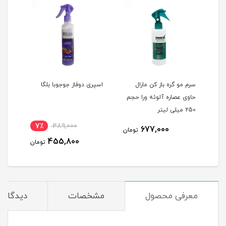
ال
سرم مو گره باز کن مارال
اسپری دوفاز جوجوبا بلگا
اسپر
حاوی عصاره آلوئه ورا حجم
مناس
250 میلی لیتر
حجم 150 میلی
7٪
489,000
677,000
مان
تومان
455,800
تومان
معرفی محصول
مشخصات
دیدگاه‌ه