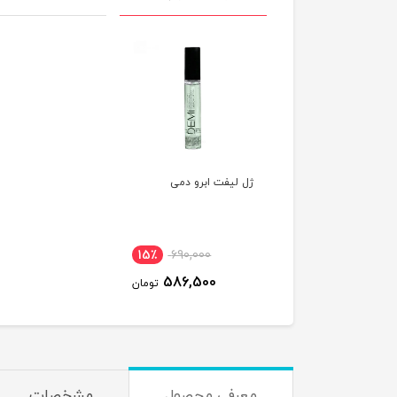
ژل لیفت ابرو دمی
15٪
690,000
586,500
تومان
معرفی محصول
مشخصات